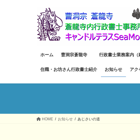
コ
ナ
ン
ビ
テ
ゲ
ン
ー
ツ
シ
へ
ョ
ス
ン
ホーム
曹洞宗蒼龍寺
行政書士業務案内（
キ
に
ッ
移
住職・お坊さん行政書士紹介
お知らせ
アク
プ
動
HOME
お知らせ
あじさいの道