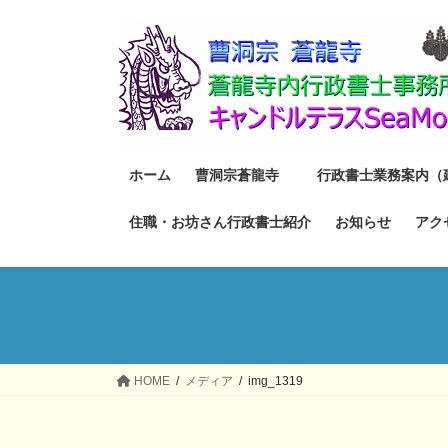
コ
ナ
ン
ビ
テ
ゲ
ン
ー
ツ
シ
へ
ョ
ス
ン
ホーム
曹洞宗蒼龍寺
行政書士業務案内（
キ
に
ッ
移
住職・お坊さん行政書士紹介
お知らせ
アク
プ
動
HOME
メディア
img_1319