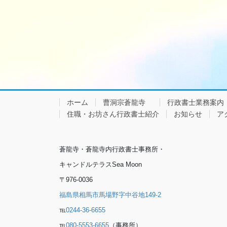
ホーム
曹洞宗蒼龍寺
行政書士業務案内
住職・お坊さん行政書士紹介
お知らせ
ア
蒼龍寺・蒼龍寺内行政書士事務所・
キャンドルテラスSea Moon
〒976-0036
福島県相馬市馬場野字中谷地149-2
℡
0244-36-6655
℡
080-5553-6655
（事務所）