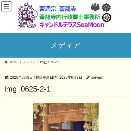
コ
ナ
ン
ビ
テ
ゲ
ン
ー
ツ
シ
へ
ョ
ス
ン
メディア
キ
に
ッ
移
プ
動
HOME
メディア
img_0625-2-1
2025年6月8日
/ 最終更新日時 :
2025年6月8日
soryujif
img_0625-2-1