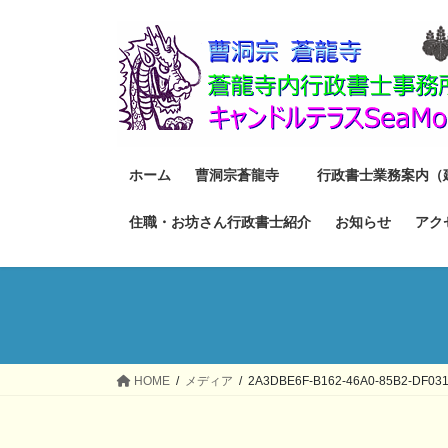
コ
ナ
ン
ビ
テ
ゲ
ン
ー
ツ
シ
へ
ョ
ス
ン
ホーム
曹洞宗蒼龍寺
行政書士業務案内（
キ
に
ッ
移
住職・お坊さん行政書士紹介
お知らせ
アク
プ
動
HOME
メディア
2A3DBE6F-B162-46A0-85B2-DF03