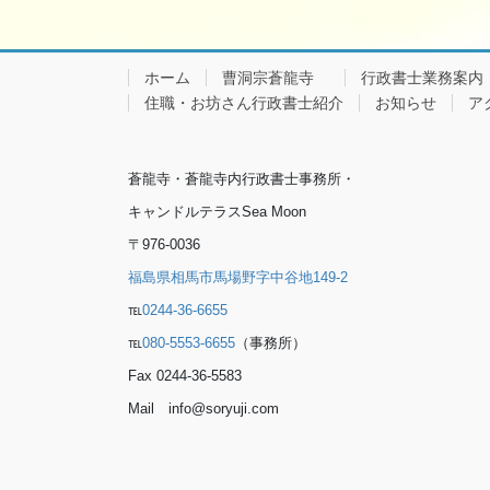
ホーム
曹洞宗蒼龍寺
行政書士業務案内
住職・お坊さん行政書士紹介
お知らせ
ア
蒼龍寺・蒼龍寺内行政書士事務所・
キャンドルテラスSea Moon
〒976-0036
福島県相馬市馬場野字中谷地149-2
℡
0244-36-6655
℡
080-5553-6655
（事務所）
Fax 0244-36-5583
Mail info@soryuji.com