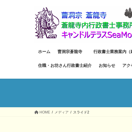
コ
ナ
ン
ビ
テ
ゲ
ン
ー
ツ
シ
へ
ョ
ス
ン
ホーム
曹洞宗蒼龍寺
行政書士業務案内（
キ
に
ッ
移
住職・お坊さん行政書士紹介
お知らせ
アク
プ
動
HOME
メディア
スライド2